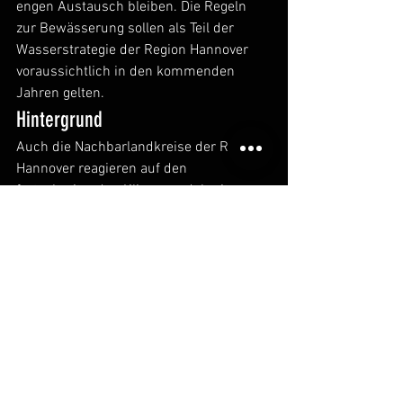
engen Austausch bleiben. Die Regeln 
zur Bewässerung sollen als Teil der 
Wasserstrategie der Region Hannover 
voraussichtlich in den kommenden 
Jahren gelten. 
Hintergrund
Auch die Nachbarlandkreise der Region 
Hannover reagieren auf den 
fortschreitenden Klimawandel mit 
Einschränkungen der Bewässerung: Der 
Landkreis Celle und der Heidekreis 
haben in den Erlaubnissen zur 
Feldberegnung eine Nebenbestimmung 
aufgenommen, die eine Bewässerung ab 
28 Grad grundsätzlich untersagt. Die 
Landkreise Nienburg und Peine planen 
nach heutigem Kenntnisstand ebenfalls, 
in diesem Jahr Regeln aufzustellen. 