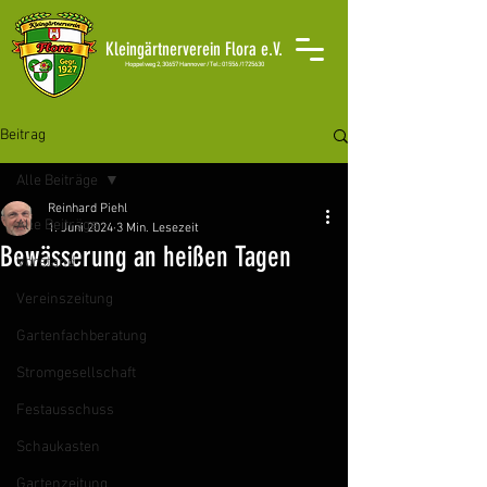
Kleingärtnerverein Flora e.V.
H
oppelweg 2, 30657 Hannover /
Tel.: 01556 /1725630
Beitrag
Alle Beiträge
Reinhard Piehl
Alle Beiträge
1. Juni 2024
3 Min. Lesezeit
Bewässerung an heißen Tagen
Vorstand
Vereinszeitung
Gartenfachberatung
Stromgesellschaft
Festausschuss
Schaukasten
Gartenzeitung