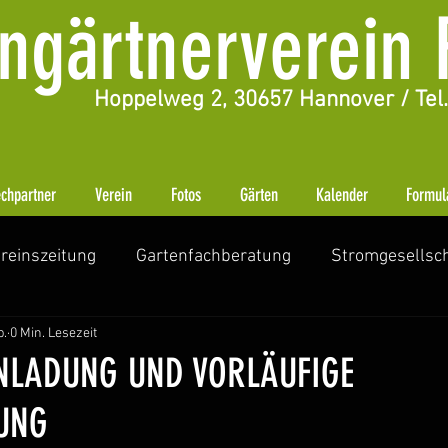
ngärtnerverein F
H
oppelweg 2, 30657 Hannover /
Tel
chpartner
Verein
Fotos
Gärten
Kalender
Formul
reinszeitung
Gartenfachberatung
Stromgesellsch
b.
0 Min. Lesezeit
sten
Gartenzeitung
INLADUNG UND VORLÄUFIGE
UNG