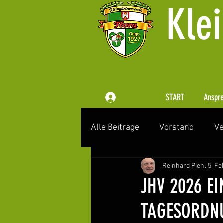
Klei
START
Anspre
Anmelden
Alle Beiträge
Vorstand
Ve
Reinhard Piehl
5. Fe
Festausschuss
Schauka
JHV 2026 E
TAGESORDN