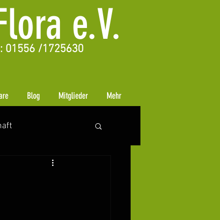
lora e.V.
.: 01556 /1725630
are
Blog
Mitglieder
Mehr
aft