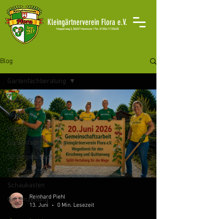
Kleingärtnerverein Flora e.V.
H
oppelweg 2, 30657 Hannover /
Tel.: 01556 /1725630
Blog
Gartenfachberatung
Alle Beiträge
Vorstand
Vereinszeitung
Gartenfachberatung
Stromgesellschaft
Festausschuss
Schaukasten
Reinhard Piehl
Gartenzeitung
13. Juni
0 Min. Lesezeit