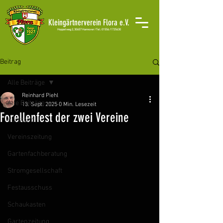
Kleingärtnerverein Flora e.V.
H
oppelweg 2, 30657 Hannover /
Tel.: 01556 /1725630
Beitrag
Alle Beiträge
Reinhard Piehl
Alle Beiträge
13. Sept. 2025
0 Min. Lesezeit
Forellenfest der zwei Vereine
Vorstand
Vereinszeitung
Gartenfachberatung
Stromgesellschaft
Festausschuss
Schaukasten
Gartenzeitung